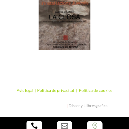
Avis legal
|
Política de privacitat
|
Política de cookies
Copyright La Closa 2025
|
Disseny Llibresgrafics


