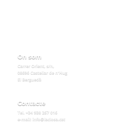
On som
Carrer Orient, s/n,
08696 Castellar de n'Hug
El Berguedà
Contacte
Tel. +34 938 257 016
e-mail: info@laclosa.cat