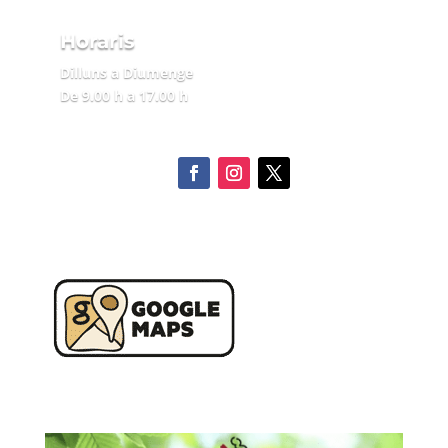
Horaris
Dilluns a Diumenge
De 9.00 h a 17.00 h