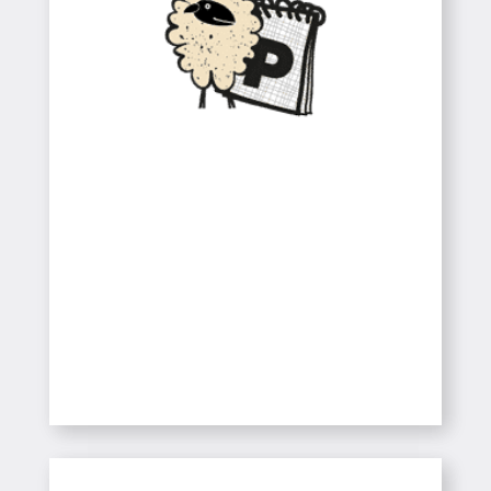
Colònies
Infantil / CEIP / ESO
SABER-NE MÉS