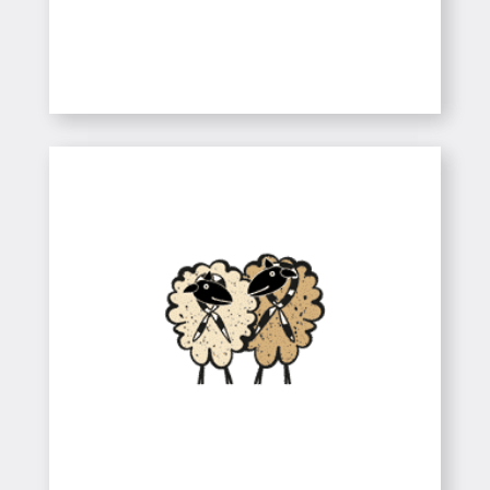
SABER-NE MÉS
Esplais, Caus i
Ampes
Colònies
Colònies
Esplais, Caus i Ampes