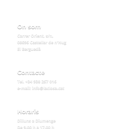
On som
Carrer Orient, s/n,
08696 Castellar de n'Hug
El Berguedà
Contacte
Tel. +34 938 257 016
e-mail: info@laclosa.cat
Horaris
Dilluns a Diumenge
De 9.00 h a 17.00 h