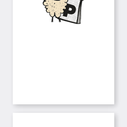
Colònies
Infantil / CEIP / ESO
SABER-NE MÉS
Esports de