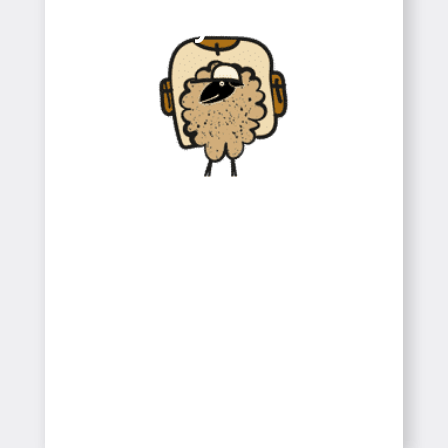
Muntanya
Colònies
Colònies
Esports de Muntanya
SABER-NE MÉS