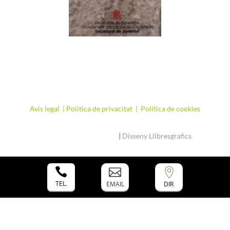
Avis legal
|
Política de privacitat
|
Política de cookies
Copyright La Closa 2025
|
Disseny Llibresgrafics



TEL.
EMAIL
DIR