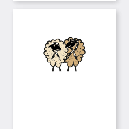
Esplais, Caus i
Ampes
Colònies
Colònies
Esplais, Caus i Ampes
SABER-NE MÉS