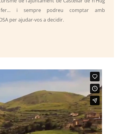
 turisme de l’ajuntament de Castellar de n’Hug
 fer… i sempre podreu comptar amb
SA per ajudar-vos a decidir.