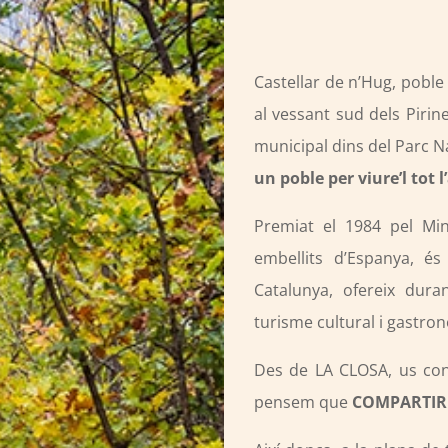
Castellar de n’Hug, poble
al vessant sud dels Pirin
municipal dins del Parc N
un poble per viure’l tot l’
Premiat el 1984 pel Mi
embellits d’Espanya, é
Catalunya, ofereix dura
turisme cultural i gastro
Des de LA CLOSA, us con
pensem que
COMPARTIR 