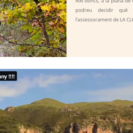
Així doncs, a la plana de
podreu decidir què
l’assessorament de LA CLO