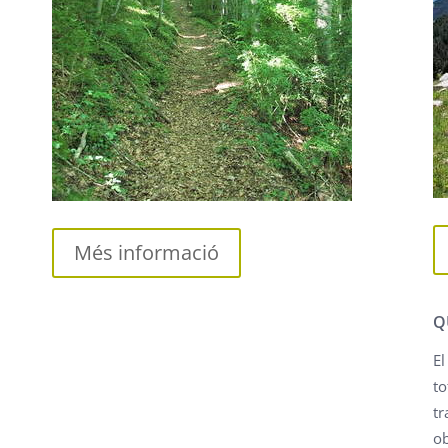
Més informació
Q
El
t
t
ob