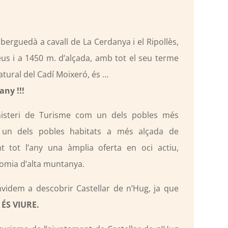
 berguedà a cavall de La Cerdanya i el Ripollès,
eus i a 1450 m. d’alçada, amb tot el seu terme
atural del Cadí Moixeró, és …
any !!!
nisteri de Turisme com un dels pobles més
s un dels pobles habitats a més alçada de
nt tot l’any una àmplia oferta en oci actiu,
nomia d’alta muntanya.
videm a descobrir Castellar de n’Hug, ja que
ÉS VIURE.