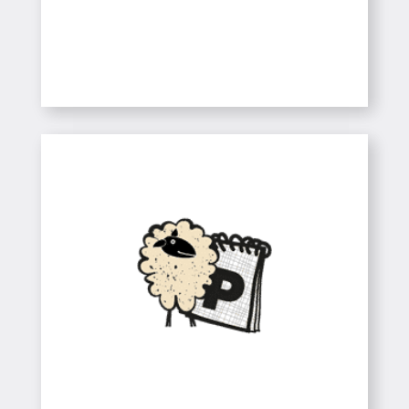
SABER-NE MÉS
Infantil / CEIP / ESO
Colònies
Colònies