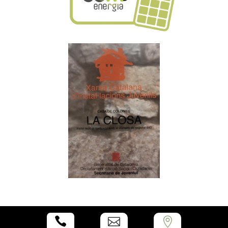


