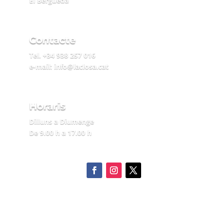
El Berguedà
Contacte
Tel. +34 938 257 016
e-mail: info@laclosa.cat
Horaris
Dilluns a Diumenge
De 9.00 h a 17.00 h