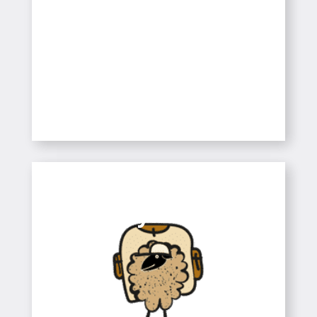
Infantil / CEIP / ESO
SABER-NE MÉS
Esports de
Muntanya
Colònies