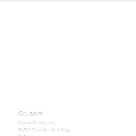
On som
Carrer Orient, s/n,
08696 Castellar de n'Hug