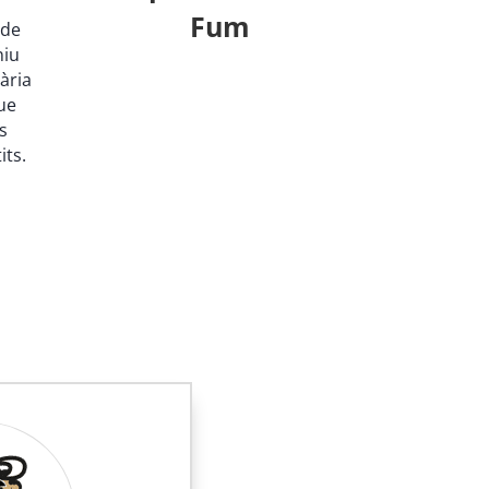
Fum
 de
niu
ària
ue
s
its.