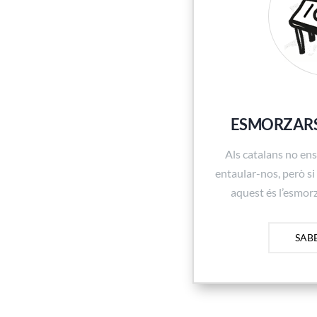
ESMORZARS
Als catalans no ens
entaular-nos, però si
aquest és l’esmorz
SAB