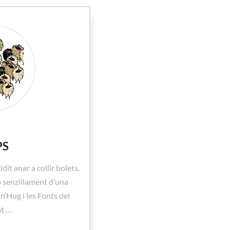
PS
dit anar a collir bolets,
 o senzillament d’una
n’Hug i les Fonts del
at …