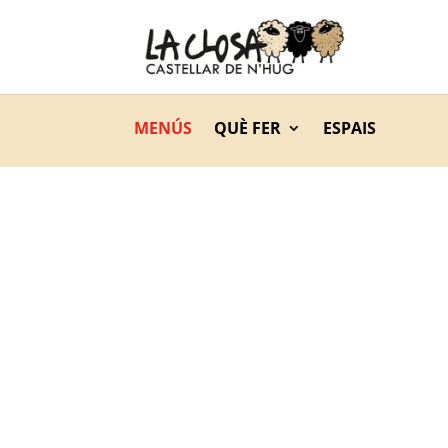
MENÚS
QUÈ FER
ESPAIS