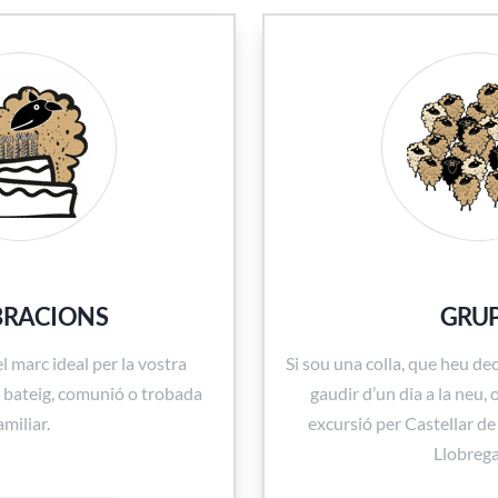
BRACIONS
GRU
 marc ideal per la vostra
Si sou una colla, que heu deci
, bateig, comunió o trobada
gaudir d’un dia a la neu,
amiliar.
excursió per Castellar de 
Llobreg