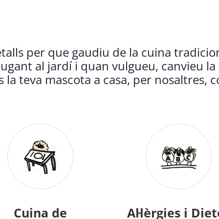
alls per que gaudiu de la cuina tradicion
jugant al jardí i quan vulgueu, canvieu la 
is la teva mascota a casa, per nosaltres, c
Cuina de
Al·lèrgies i Die