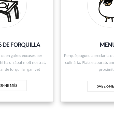
 DE FORQUILLA
MEN
 calen gaires excuses per
Perquè pugueu apreciar la qu
 hi ha un àpat molt nostrat,
culinària. Plats elaborats a
ar de forquilla i ganivet
proximi
ER-NE MÉS
SABER-NE