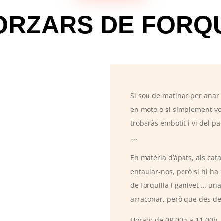
RZARS DE FORQ
Si sou de matinar per anar 
en moto o si simplement v
trobaràs embotit i vi del p
….
En matèria d’àpats, als cat
entaular-nos, però si hi ha
de forquilla i ganivet … un
arraconar, però que des de 
Horari: de 08.00h a 11.00h.