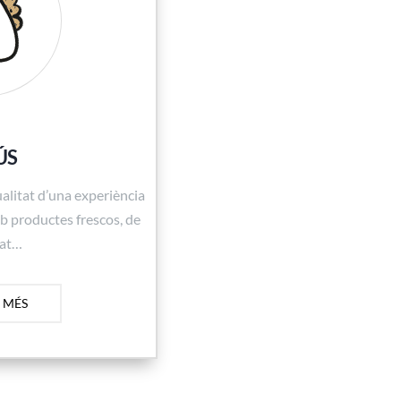
ÚS
alitat d’una experiència
mb productes frescos, de
tat…
 MÉS