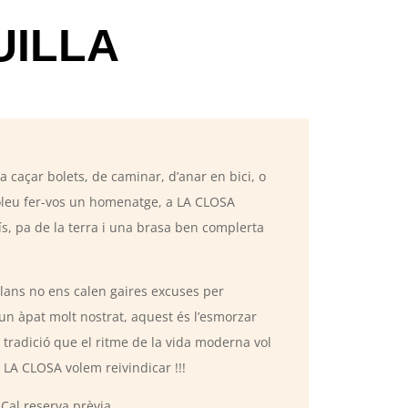
×
UILLA
a caçar bolets, de caminar, d’anar en bici, o
oleu fer-vos un homenatge, a LA CLOSA
aís, pa de la terra i una brasa ben complerta
alans no ens calen gaires excuses per
 un àpat molt nostrat, aquest és l’esmorzar
a tradició que el ritme de la vida moderna vol
LA CLOSA volem reivindicar !!!
 Cal reserva prèvia.