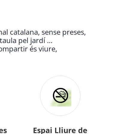
al catalana, sense preses,
taula pel jardí …
ompartir és viure,
tes
Espai Lliure de