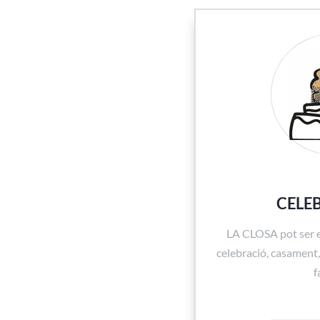
CELE
LA CLOSA pot ser el
celebració, casament
f